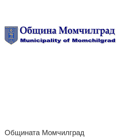
Общината Момчилград