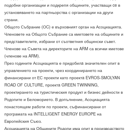
подобни организации и подкрепя общините, участващи ce в
установяването на партньорства с организации на други
страни.
Общото Събрание (ОC) е върховният орган на Асоциацията.
Членовете на Общото Събрание са кметовете на общините и
представителите, избрани от съответния общински съвет.
Членове на Съвета на директорите на ARM са всички кметове
(членове на ARM).
През годините Асоциацията е придобилa значителен опит в
управлението на проекти, чрез координирането на
финансирани от ЕС проекти като проектa EVROS-SMOLYAN
ROAD OF CULTURE, проектa GREEN TWINNING,
проектирането на туристическия продукт и бизнес дейности в
Родопите и Беломорието. В допълнение, Асоциацията
понастоящем работи по проекти, съфинансирани от
програмата на INTELLIGENT ENERGY EUROPE на
Европейския Съюз.
Асоциацията на Общините Родопи има опит в производството