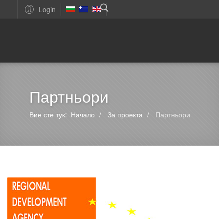
Login
Партньори
Вие сте тук:
Начало
За проекта
Партньори