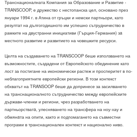
Транснационалната Компания за Образование и Развитие -
TRANSCOOP, е дружество с нестопанска цел, основано през
януари 1994 г. в Атина от гръцки и немски партньори, като
резултат на дългогодишното им успешно сътрудничество в
рамките на двустранни инициативи (Гърция-Германия) зa
местното развитие и развитието на човешките ресурси.
Целта на създаването на TRANSCOOP беше използването на
възможностите, създадени от Европейското обединение като
лост за постигане на икономически растеж и просперитет в по-
неблагоприятните европейски региони. В този контекст
обхватът на TRANSOOP беше да допринесе за засилването
на транснационалното сътрудничество между европейските
държави-членки и региони, чрез разработването на
партньорстватa, улесняването на трансфера на ноу-хау и
обмянaта на опити, както и подпомагането на съвместни
програми в транснационален контекст и национално ниво.