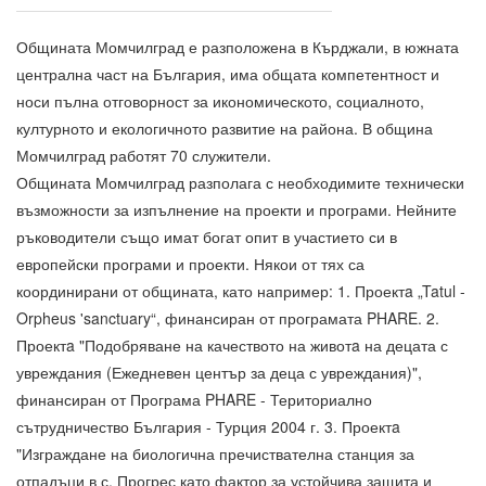
Общината Момчилград е разположена в Кърджали, в южната
централна част на България, има общата компетентност и
носи пълна отговорност за икономическото, социалното,
културното и екологичното развитие на района. В община
Момчилград работят 70 служители.
Общината Момчилград разполага с необходимите технически
възможности за изпълнение на проекти и програми. Нейните
ръководители също имат богат опит в участието си в
европейски програми и проекти. Някои от тях са
координирани от общината, като например: 1. Проектa „Tatul -
Orpheus 'sanctuary“, финансиран от програмата PHARE. 2.
Проектa "Подобряване на качеството на животa на децата с
увреждания (Ежедневен център за деца с увреждания)",
финансиран от Програма PHARE - Териториално
сътрудничество България - Турция 2004 г. 3. Проектa
"Изграждане на биологична пречиствателна станция за
отпадъци в с. Прогрес като фактор за устойчива защита и