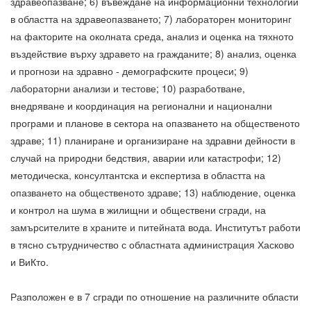
здравеопазване; 6) въвеждане на информационни технологии
в областта на здравеопазването; 7) лабораторен мониторинг
на факторите на околната среда, анализ и оценка на тяхното
въздействие върху здравето на гражданите; 8) анализ, оценка
и прогнози на здравно - демографските процеси; 9)
лабораторни анализи и тестове; 10) разработване,
внедряване и координация на регионални и национални
програми и планове в сектора на опазването на общественото
здраве; 11) планиране и организиране на здравни дейности в
случай на природни бедствия, аварии или катастрофи; 12)
методическа, консултантска и експертиза в областта на
опазването на общественото здраве; 13) наблюдение, оценка
и контрол на шума в жилищни и обществени сгради, на
замърсителите в храните и питейнатa вода. Институтът работи
в тясно сътрудничество с областната администрация Хасково
и ВиКто.
Разположен е в 7 сгради по отношение на различните области