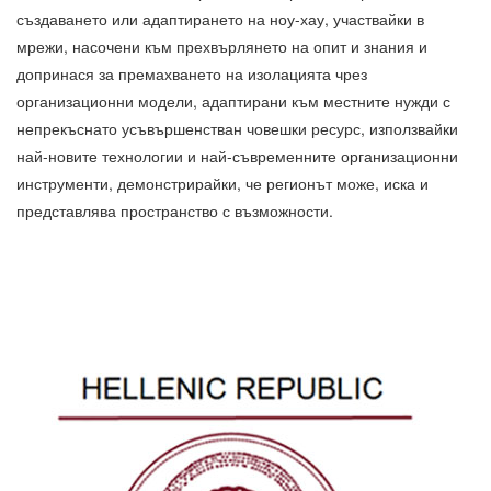
създаването или адаптирането на ноу-хау, участвайки в
мрежи, насочени към прехвърлянето на опит и знания и
допринася за премахването на изолацията чрез
организационни модели, адаптирани към местните нужди с
непрекъснато усъвършенстван човешки ресурс, използвайки
най-новите технологии и най-съвременните организационни
инструменти, демонстрирайки, че регионът може, иска и
представлява пространство с възможности.