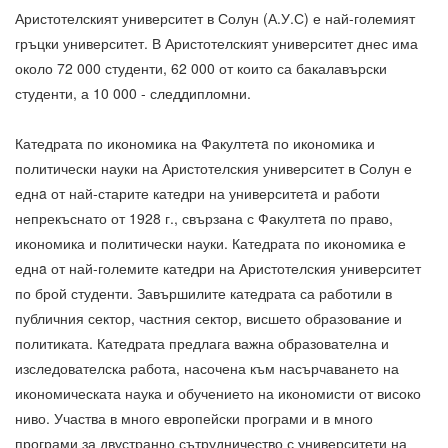
Аристотелският университет в Солун (А.У.С) е най-големият
гръцки университет. В Аристотелският университет днес има
около 72 000 студенти, 62 000 от които са бакалавърски
студенти, а 10 000 - следдипломни.
Катедрата по икономика на Факултетa по икономика и
политически науки на Аристотелския университет в Солун е
еднa от най-старите катедри на университетa и работи
непрекъснато от 1928 г., свързана с Факултетa по право,
икономика и политически науки. Катедрата по икономика е
еднa от най-големите катедри на Аристотелския университет
по брой студенти. Завършилите катедрата са работили в
публичния сектор, частния сектор, висшето образование и
политиката. Катедрата предлага важна образователна и
изследователска работа, насочена към насърчаването на
икономическата наука и обучението на икономисти от високо
ниво. Участва в много европейски програми и в много
програми за двустранно сътрудничество с университети на