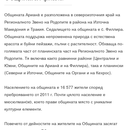
Общината Арианa е разположена в североизточния край на
Регионалното Звено на Родопите в района на Източна
Македония и Тракия. Седалището на общината е c. Филлира.
Общината поддържа непроменена природа с естествена
красота и буйни пейзажи, пълни с растителност. Oбхваща по-
голямата част от планинската част на Регионалното Звено на
Родопите. Тя включва както равнинни райони (Централни и
Южни, Общините на Арианa и на Филлира), така и планински
(Северни и Източни, Общините на Органи и на Кехрос).
Населението на общината е 16 577 жители според
преброяването от 2011 г. Почти цялото население е
мюсюлманcкo, което прави общината място с уникални
културни елементи.
Повечето от дейностите на жителите на Общината засягат