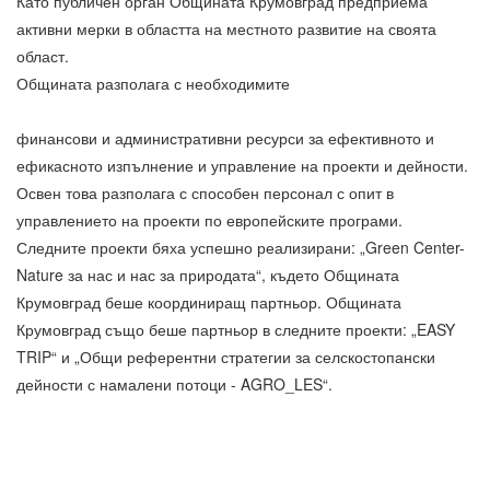
Като публичен орган Общината Крумовград предприема
активни мерки в областта на местното развитие на своята
област.
Общината разполага с необходимите
финансови и административни ресурси за ефективното и
ефикасното изпълнение и управление на проекти и дейности.
Освен това разполага с способен персонал с опит в
управлението на проекти по европейските програми.
Следните проекти бяха успешно реализирани: „Green Center-
Nature за нас и нас за природата“, където Общината
Крумовград беше координиращ партньор. Общината
Крумовград също беше партньор в следните проекти: „EASY
TRIP“ и „Общи референтни стратегии за селскостопански
дейности с намалени потоци - AGRO_LES“.