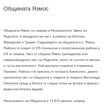
Общината Язмос
Общината Язмос се намира в Регионалното Звено на
Родопите, в западната му част, в района на Източна
Македония и Тракия. Седалището на общината е c. Язмос.
Районът е покрит от 3/5 планински и полупланински райони и
2/5 от низина. Част от община Язмос принадлежи към
северозападната част на Родопите, която се състои от висока
и гъста растителност. Най-високата планина е планината
Папикио. Районът cе пресича от потоката Компсатос, докато
значителна част от общината е покрита от езерото Вистонида.
Околната среда е богата от гледна точка на флора и фауна с
редки растителни видове.
Населението на Общината е 13 810 жители, според